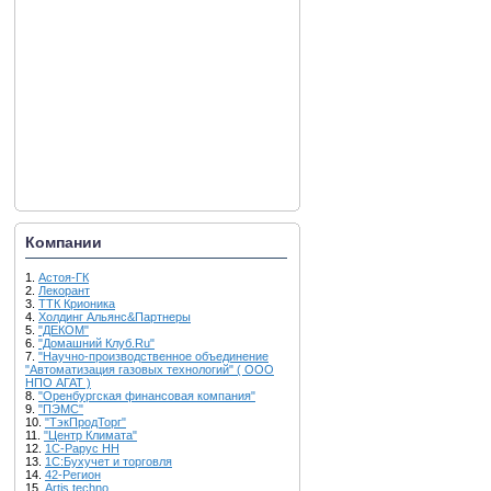
Компании
1.
Астоя-ГК
2.
Лекорант
3.
ТТК Крионика
4.
Холдинг Альянс&Партнеры
5.
"ДЕКОМ"
6.
"Домашний Клуб.Ru"
7.
"Научно-производственное объединение
"Автоматизация газовых технологий" ( ООО
НПО АГАТ )
8.
"Оренбургская финансовая компания"
9.
"ПЭМС"
10.
"ТэкПродТорг"
11.
"Центр Климата"
12.
1С-Рарус НН
13.
1С:Бухучет и торговля
14.
42-Регион
15.
Artis techno