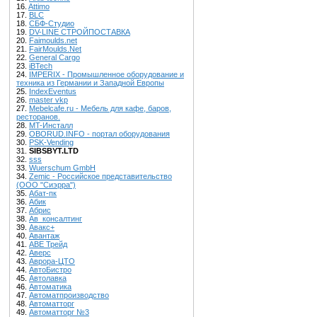
16.
Attimo
17.
BLC
18.
CБФ-Студио
19.
DV-LINE СТРОЙПОСТАВКА
20.
Faimoulds.net
21.
FairMoulds.Net
22.
General Cargo
23.
iBTech
24.
IMPERIX - Промышленное оборудование и
техника из Германии и Западной Европы
25.
IndexEventus
26.
master vkp
27.
Mebelcafe.ru - Мебель для кафе, баров,
ресторанов.
28.
MT-Инсталл
29.
OBORUD.INFO - портал оборудования
30.
PSK-Vending
31.
SIBSBYT.LTD
32.
sss
33.
Wuerschum GmbH
34.
Zemic - Российское представительство
(ООО "Сиэрра")
35.
Абат-пк
36.
Абик
37.
Абрис
38.
Ав_консалтинг
39.
Авакс+
40.
Авантаж
41.
АВЕ Трейд
42.
Аверс
43.
Аврора-ЦТО
44.
АвтоБистро
45.
Автолавка
46.
Автоматика
47.
Автоматпроизводство
48.
Автоматторг
49.
Автоматторг №3