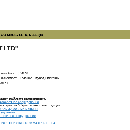
ТОО SIBSBYT.LTD, г. 3951(8)
.LTD"
ская область) 56-91-51
ская область) Гожинов Эдуард Олегович
rod.ru
орым работает предприятие:
 Фасовочное оборудование
материалов/ Строительных конструкций
 / Коммунальные машины
рудование
ставочное оборудование
ие / Производство бумаги и картона