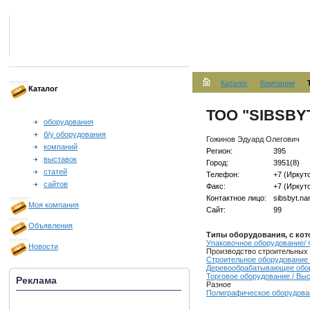
Каталог
Компании
Каталог
ТОО "SIBSBYT
оборудования
б/у оборудования
Гожинов Эдуард Олегович
компаний
Регион:
395
выставок
Город:
3951(8)
статей
Телефон:
+7 (Иркут
сайтов
Факс:
+7 (Иркут
Контактное лицо:
sibsbyt.na
Моя компания
Сайт:
99
Объявления
Типы оборудования, с кот
Упаковочное оборудование/
Новости
Производство строительных 
Строительное оборудование
Деревообрабатывающее обо
Торговое оборудование / Вы
Реклама
Разное
Полиграфическое оборудован