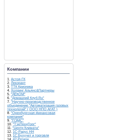
Компании
1.
Астоя-ГК
2.
Лекорант
3.
ТТК Крионика
4.
Холдинг Альянс&Партнеры
5.
"ДЕКОМ"
6.
"Домашний Клуб.Ru"
7.
"Научно-производственное
объединение "Автоматизация газовых
технологий" ( ООО НПО АГАТ )
8.
"Оренбургская финансовая
компания"
9.
"ПЭМС"
10.
"ТэкПродТорг"
11.
"Центр Климата"
12.
1С-Рарус НН
13.
1С:Бухучет и торговля
14.
42-Регион