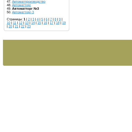
47.
Автоматпроизводство
48.
Автоматторг
49.
Автоматторг №3
50.
Автоматторг-3
Страницы:
1
|
2
|
3
|
4
|
5
|
6
|
7
|
8
|
9
|
10
|
11
|
12
|
13
|
14
|
15
|
16
|
17
|
18
|
19
|
20
|
21
|
22
|
23