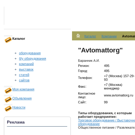
Каталог
Компании
Avtomatt
Каталог
"Avtomattorg"
оборудования
б/у оборудования
Баранник А.И.
компаний
Регион:
495
выставок
Город:
495
статей
+7 (Москва) 157-29-
Телефон:
93
сайтов
+7 (Москва)
Факс:
менеджер
Моя компания
Контактное
www.avtomattorg.ru
лицо:
Объявления
Сайт:
99
Новости
Типы оборудования, с которым
работает предприятие:
Торговое оборудование / Выставочн
Реклама
оборудование
Общественное питание / Развлекат