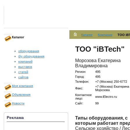
Каталог
Компании
ТОО iBT
Каталог
ТОО "iBTech"
оборудования
б/у оборудования
Морозова Екатерина
компаний
Владимировна
выставок
Регион:
495
статей
Город:
495
сайтов
Телефон:
+7 (Москва) 250-6772
Моя компания
+7 (Москва) Екатерина
Факс:
Морозова
Объявления
Контактное
www.iElectro.ru
лицо:
Сайт:
99
Новости
Реклама
Типы оборудования, с
которым работает пре
Сельское хозяйство / Ле