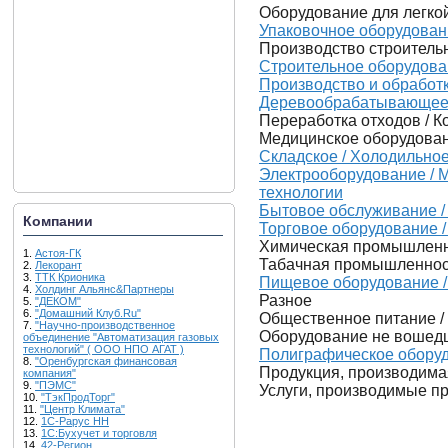
Оборудование для легк
Упаковочное оборудован
Производство строитель
Строительное оборудов
Производство и обработ
Деревообрабатывающее
Переработка отходов / К
Медицинское оборудован
Складское / Холодильное
Электрооборудование / 
технологии
Бытовое обслуживание /
Компании
Торговое оборудование 
Химическая промышленн
1.
Астоя-ГК
Табачная промышленност
2.
Лекорант
3.
ТТК Крионика
Пищевое оборудование / 
4.
Холдинг Альянс&Партнеры
Разное
5.
"ДЕКОМ"
6.
"Домашний Клуб.Ru"
Общественное питание /
7.
"Научно-производственное
Оборудование не вошед
объединение "Автоматизация газовых
технологий" ( ООО НПО АГАТ )
Полиграфическое оборуд
8.
"Оренбургская финансовая
Продукция, производим
компания"
9.
"ПЭМС"
Услуги, производимые п
10.
"ТэкПродТорг"
11.
"Центр Климата"
12.
1С-Рарус НН
13.
1С:Бухучет и торговля
14.
42-Регион