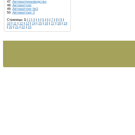
47.
Автоматпроизводство
48.
Автоматторг
49.
Автоматторг №3
50.
Автоматторг-3
Страницы:
1
|
2
|
3
|
4
|
5
|
6
|
7
|
8
|
9
|
10
|
11
|
12
|
13
|
14
|
15
|
16
|
17
|
18
|
19
|
20
|
21
|
22
|
23