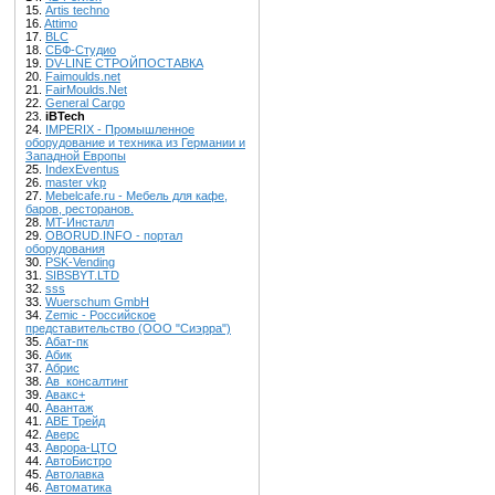
15.
Artis techno
16.
Attimo
17.
BLC
18.
CБФ-Студио
19.
DV-LINE СТРОЙПОСТАВКА
20.
Faimoulds.net
21.
FairMoulds.Net
22.
General Cargo
23.
iBTech
24.
IMPERIX - Промышленное
оборудование и техника из Германии и
Западной Европы
25.
IndexEventus
26.
master vkp
27.
Mebelcafe.ru - Мебель для кафе,
баров, ресторанов.
28.
MT-Инсталл
29.
OBORUD.INFO - портал
оборудования
30.
PSK-Vending
31.
SIBSBYT.LTD
32.
sss
33.
Wuerschum GmbH
34.
Zemic - Российское
представительство (ООО "Сиэрра")
35.
Абат-пк
36.
Абик
37.
Абрис
38.
Ав_консалтинг
39.
Авакс+
40.
Авантаж
41.
АВЕ Трейд
42.
Аверс
43.
Аврора-ЦТО
44.
АвтоБистро
45.
Автолавка
46.
Автоматика