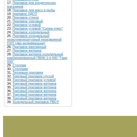
17.
Прилавок для кондитерских
магазинов
18.
Прилавок для мясо и рыбы
19.
прилавок ЛДСП
20.
Прилавок стекло
21.
Прилавок торговый
22.
Прилавок угловой
23.
Прилавок угловой "Сигма-плюс"
24.
Прилавок холодильный
25.
Прилавок холодильный
низкотемпературный передвижной
ПХП (две модификации)
26.
Прилавок ювелирный
27.
Прилавок-витрина
28.
Прилавок-витрина холодильный
комбинированный ПВХК-1-0,930 "Таир
930"
29.
Стеллаж
30.
Стеллажи
31.
Тепловые прилавки
32.
Торговый прилавок глухой
33.
Торговый прилавок угловой
34.
Торговый прилавок-витрина
35.
Торговый прилавок-витрина
36.
Торговый прилавок-витрина
37.
Торговый прилавок-витрина
38.
Торговый прилавок-витрина
39.
Холодильный прилавок ПВСР