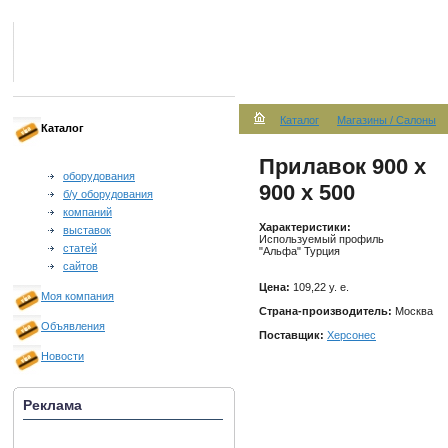
Каталог
Магазины / Салоны
Каталог
Прилавок 900 х
оборудования
900 х 500
б/у оборудования
компаний
Характеристики:
выставок
Используемый профиль
статей
"Альфа" Турция
сайтов
Цена:
109,22 у. е.
Моя компания
Страна-производитель:
Москва
Объявления
Поставщик:
Херсонес
Новости
Реклама