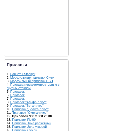
Прилавки
1.
Боннеты Starlight
2.
Морозильные прилавки Снеж
3.
Морозильный прилавок ПВН
4.
Прилавки низкотемпературные с
гнутым стеклом
5.
Прилавок
6.
Прилавок
7.
Прилавок
8.
Прилавок "Альфа-плюс"
9.
Прилавок "Бета-плюс"
10.
Прилавок "Дельта-плюс"
11.
Прилавок "Омега-плюс"
12.
Прилавок 900 х 900 х 500
13.
Прилавок FL-90
14.
Прилавок Juka расчетный
15.
Прилавок Juka угловой
16.
Прилавок глухой