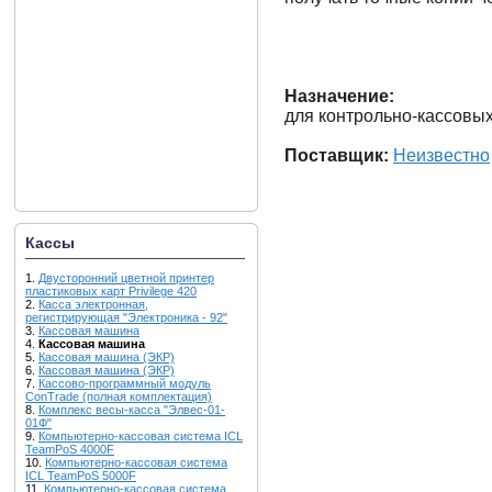
Назначение:
для контрольно-кассовых
Поставщик:
Неизвестно
Кассы
1.
Двусторонний цветной принтер
пластиковых карт Privilege 420
2.
Касса электронная,
регистрирующая "Электроника - 92"
3.
Кассовая машина
4.
Кассовая машина
5.
Кассовая машина (ЭКР)
6.
Кассовая машина (ЭКР)
7.
Кассово-программный модуль
ConTrade (полная комплектация)
8.
Комплекс весы-касса "Элвес-01-
01Ф"
9.
Компьютерно-кассовая система ICL
TeamPoS 4000F
10.
Компьютерно-кассовая система
ICL TeamPoS 5000F
11.
Компьютерно-кассовая система