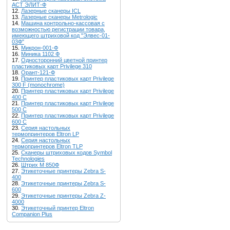
АСТ ЭЛИТ-Ф
12.
Лазерные сканеры ICL
13.
Лазерные сканеры Metrologic
14.
Машина контрольно-кассовая с
возможностью регистрации товара,
имеющего штриховой код "Элвес-01-
03Ф"
15.
Микрон-001-Ф
16.
Миника 1102 Ф
17.
Односторонний цветной принтер
пластиковых карт Privilege 310
18.
Орант-121-Ф
19.
Принтер пластиковых карт Privilege
300 F (monochrome)
20.
Принтер пластиковых карт Privilege
400 C
21.
Принтер пластиковых карт Privilege
500 C
22.
Принтер пластиковых карт Privilege
600 C
23.
Серия настольных
термопринтеров Eltron LP
24.
Серия настольных
термопринтеров Eltron TLP
25.
Сканеры штриховых кодов Symbol
Technologies
26.
Штрих М 850Ф
27.
Этикеточные принтеры Zebra S-
400
28.
Этикеточные принтеры Zebra S-
600
29.
Этикеточные принтеры Zebra Z-
4000
30.
Этикеточный принтер Eltron
Companion Plus