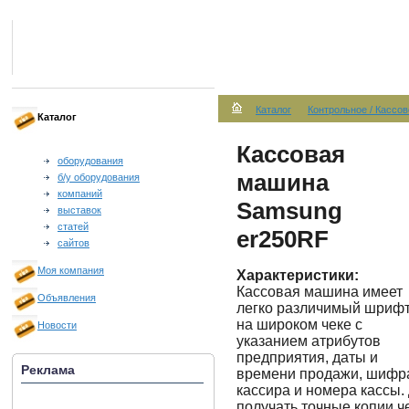
Каталог
Контрольное / Кассов
Каталог
Кассовая
оборудования
машина
б/у оборудования
компаний
Samsung
выставок
статей
er250RF
сайтов
Моя компания
Характеристики:
Кассовая машина имеет
Объявления
легко различимый шриф
на широком чеке с
Новости
указанием атрибутов
предприятия, даты и
Реклама
времени продажи, шифр
кассира и номера кассы.
получать точные копии ч