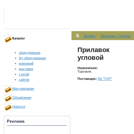
Каталог
Магазины / Салоны
Каталог
Прилавок
оборудования
угловой
б/у оборудования
компаний
Назначение:
выставок
Торговля.
статей
Поставщик:
КБ "ТОР"
сайтов
Моя компания
Объявления
Новости
Реклама