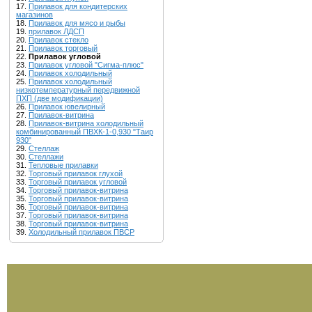
17.
Прилавок для кондитерских
магазинов
18.
Прилавок для мясо и рыбы
19.
прилавок ЛДСП
20.
Прилавок стекло
21.
Прилавок торговый
22.
Прилавок угловой
23.
Прилавок угловой "Сигма-плюс"
24.
Прилавок холодильный
25.
Прилавок холодильный
низкотемпературный передвижной
ПХП (две модификации)
26.
Прилавок ювелирный
27.
Прилавок-витрина
28.
Прилавок-витрина холодильный
комбинированный ПВХК-1-0,930 "Таир
930"
29.
Стеллаж
30.
Стеллажи
31.
Тепловые прилавки
32.
Торговый прилавок глухой
33.
Торговый прилавок угловой
34.
Торговый прилавок-витрина
35.
Торговый прилавок-витрина
36.
Торговый прилавок-витрина
37.
Торговый прилавок-витрина
38.
Торговый прилавок-витрина
39.
Холодильный прилавок ПВСР