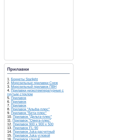
Прилавки
1.
Боннеты Starlight
2.
Морозильные прилавки Снеж
3.
Морозильный прилавок ПВН
4.
Прилавки низкотемпературные с
гнутым стеклом
5.
Прилавок
6.
Прилавок
7.
Прилавок
8.
Прилавок "Альфа-плюс"
9.
Прилавок "Бета-плюс"
10.
Прилавок "Дельта-плюс"
11.
Прилавок "Омега-плюс"
12.
Прилавок 900 х 900 х 500
13.
Прилавок FL-90
14.
Прилавок Juka расчетный
15.
Прилавок Juka угловой
16.
Прилавок глухой