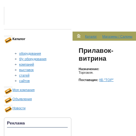
Каталог
Магазины / Салоны
Каталог
Прилавок-
оборудования
витрина
б/у оборудования
компаний
Назначение:
выставок
Торговля.
статей
Поставщик:
КБ "ТОР"
сайтов
Моя компания
Объявления
Новости
Реклама