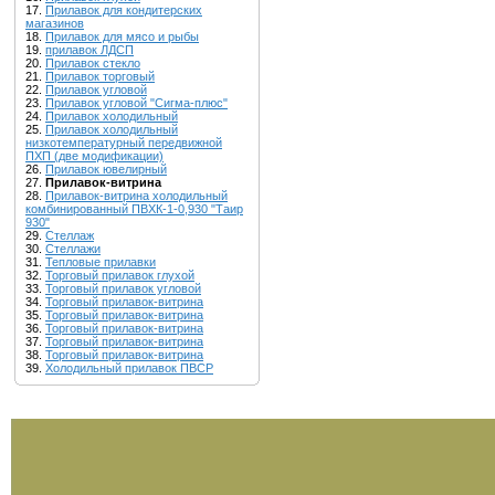
17.
Прилавок для кондитерских
магазинов
18.
Прилавок для мясо и рыбы
19.
прилавок ЛДСП
20.
Прилавок стекло
21.
Прилавок торговый
22.
Прилавок угловой
23.
Прилавок угловой "Сигма-плюс"
24.
Прилавок холодильный
25.
Прилавок холодильный
низкотемпературный передвижной
ПХП (две модификации)
26.
Прилавок ювелирный
27.
Прилавок-витрина
28.
Прилавок-витрина холодильный
комбинированный ПВХК-1-0,930 "Таир
930"
29.
Стеллаж
30.
Стеллажи
31.
Тепловые прилавки
32.
Торговый прилавок глухой
33.
Торговый прилавок угловой
34.
Торговый прилавок-витрина
35.
Торговый прилавок-витрина
36.
Торговый прилавок-витрина
37.
Торговый прилавок-витрина
38.
Торговый прилавок-витрина
39.
Холодильный прилавок ПВСР