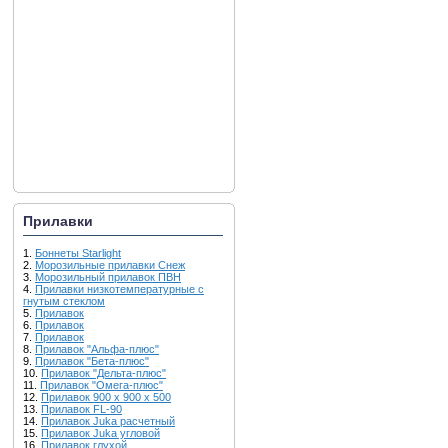
Прилавки
1.
Боннеты Starlight
2.
Морозильные прилавки Снеж
3.
Морозильный прилавок ПВН
4.
Прилавки низкотемпературные с
гнутым стеклом
5.
Прилавок
6.
Прилавок
7.
Прилавок
8.
Прилавок "Альфа-плюс"
9.
Прилавок "Бета-плюс"
10.
Прилавок "Дельта-плюс"
11.
Прилавок "Омега-плюс"
12.
Прилавок 900 х 900 х 500
13.
Прилавок FL-90
14.
Прилавок Juka расчетный
15.
Прилавок Juka угловой
16.
Прилавок глухой