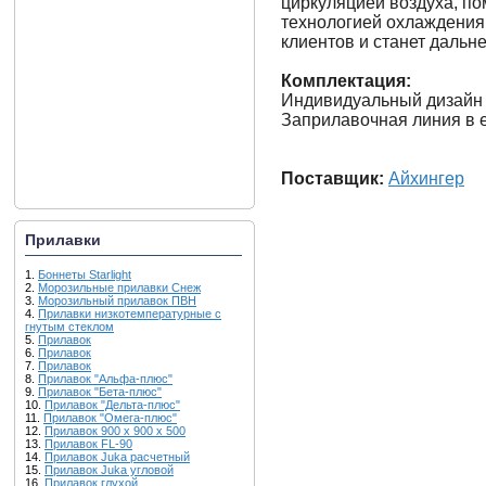
циркуляцией воздуха, п
технологией охлаждения.
клиентов и станет даль
Комплектация:
Индивидуальный дизайн 
Заприлавочная линия в 
Поставщик:
Айхингер
Прилавки
1.
Боннеты Starlight
2.
Морозильные прилавки Снеж
3.
Морозильный прилавок ПВН
4.
Прилавки низкотемпературные с
гнутым стеклом
5.
Прилавок
6.
Прилавок
7.
Прилавок
8.
Прилавок "Альфа-плюс"
9.
Прилавок "Бета-плюс"
10.
Прилавок "Дельта-плюс"
11.
Прилавок "Омега-плюс"
12.
Прилавок 900 х 900 х 500
13.
Прилавок FL-90
14.
Прилавок Juka расчетный
15.
Прилавок Juka угловой
16.
Прилавок глухой