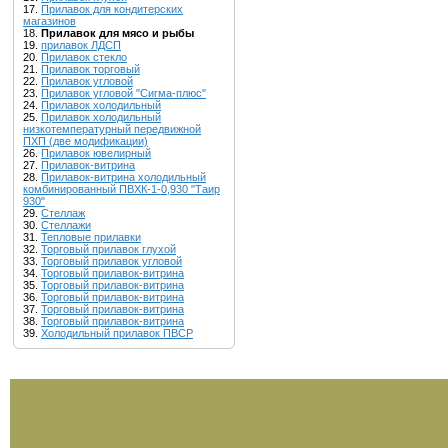
17.
Прилавок для кондитерских
магазинов
18.
Прилавок для мясо и рыбы
19.
прилавок ЛДСП
20.
Прилавок стекло
21.
Прилавок торговый
22.
Прилавок угловой
23.
Прилавок угловой "Сигма-плюс"
24.
Прилавок холодильный
25.
Прилавок холодильный
низкотемпературный передвижной
ПХП (две модификации)
26.
Прилавок ювелирный
27.
Прилавок-витрина
28.
Прилавок-витрина холодильный
комбинированный ПВХК-1-0,930 "Таир
930"
29.
Стеллаж
30.
Стеллажи
31.
Тепловые прилавки
32.
Торговый прилавок глухой
33.
Торговый прилавок угловой
34.
Торговый прилавок-витрина
35.
Торговый прилавок-витрина
36.
Торговый прилавок-витрина
37.
Торговый прилавок-витрина
38.
Торговый прилавок-витрина
39.
Холодильный прилавок ПВСР